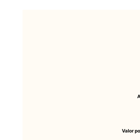
A
Valor p