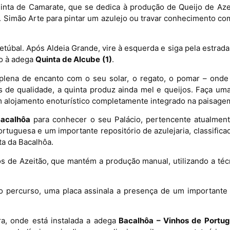
inta de Camarate, que se dedica à produção de Queijo de Aze
. Simão Arte para pintar um azulejo ou travar conhecimento com
túbal. Após Aldeia Grande, vire à esquerda e siga pela estrad
so à adega
Quinta de Alcube
(1)
.
 plena de encanto com o seu solar, o regato, o pomar – onde
s de qualidade, a quinta produz ainda mel e queijos. Faça u
m alojamento enoturístico completamente integrado na paisagem
Bacalhôa
para conhecer o seu Palácio, pertencente atualmen
ortuguesa e um importante repositório de azulejaria, classifi
a da Bacalhôa.
os de Azeitão, que mantém a produção manual, utilizando a téc
o percurso, uma placa assinala a presença de um importante c
a, onde está instalada a adega
Bacalhôa – Vinhos de Portuga