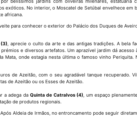
or belíssimos jardins com oliveiras milenares, estatuária 
s exóticos. No interior, o Moscatel de Setúbal envelhece em b
e africana.
eite para conhecer o exterior do Palácio dos Duques de Aveiro,
(3)
, aprecie o culto da arte e das antigas tradições. A bela 
, prémios e diversos artefatos. Um aprazível jardim dá acess
 Mata, onde estagia nesta última o famoso vinho Periquita.
ouros de Azeitão, com o seu agradável tanque recuperado. Vi
tas de Azeitão ou os Esses de Azeitão.
tar a adega da
Quinta de Catralvos (4)
, um espaço plenamente
tação de produtos regionais.
. Após Aldeia de Irmãos, no entroncamento pode seguir diretam