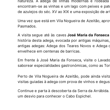
natureza. A adega de linhas modernas é rodeada p
encontram-se as vinhas e um lago com peixes e pato
de azulejos do séc. XV ao XIX e uma exposição de art
Uma vez que está em Vila Nogueira de Azeitão, aprov
Pasmados.
A visita segue até às caves
José Maria da Fonseca
história desta adega, evocada por antigas máquinas
antigas adegas: Adega dos Teares Novos e Adega da
envelhece em centenas de barricas.
Em frente à José Maria da Fonseca, visite o Lavad
saborear especialidades gastronómicas, como as Tor
Perto de Vila Nogueira de Azeitão, pode ainda visi
visitas guiadas à adega com prova de vinhos e degus
Continue e parta à descoberta da Serra da Arrábida
um desvio para conhecer o Cabo Espichel.