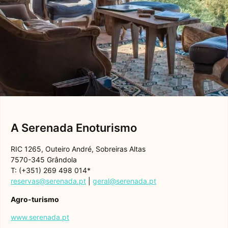
A Serenada Enoturismo
RIC 1265, Outeiro André, Sobreiras Altas
7570-345 Grândola
T: (+351) 269 498 014*
reservas@serenada.pt
|
geral@serenada.pt
Agro-turismo
www.serenada.pt