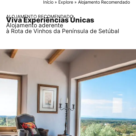
Início
»
Explore
»
Alojamento Recomendado
ALOJAMENTO RECOMENDADO
Viva Experiências Únicas
Alojamento aderente
à Rota de Vinhos da Península de Setúbal