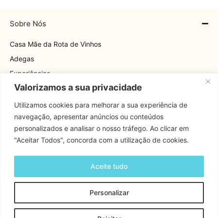
Sobre Nós
Casa Mãe da Rota de Vinhos
Adegas
Experiências
Valorizamos a sua privacidade
Explore
Rota
Utilizamos cookies para melhorar a sua experiência de
navegação, apresentar anúncios ou conteúdos
Contactos
personalizados e analisar o nosso tráfego. Ao clicar em
"Aceitar Todos", concorda com a utilização de cookies.
Apoio Cliente
Aceite tudo
Contactos
Personalizar
Copyright © 2024 Rota Dos Vinhos | Todos os Direitos