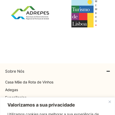
Sobre Nós
Casa Mãe da Rota de Vinhos
Adegas
Experiências
Valorizamos a sua privacidade
Explore
Rota
Utilizamos cookies para melhorar a sua experiência de