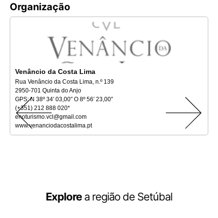
Organização
Venâncio da Costa Lima
Rua Venâncio da Costa Lima, n.º 139
2950-701 Quinta do Anjo
GPS: N 38º 34′ 03,00″ O 8º 56′ 23,00″
(+351) 212 888 020*
enoturismo.vcl@gmail.com
www.venanciodacostalima.pt
Explore
a região de Setúbal