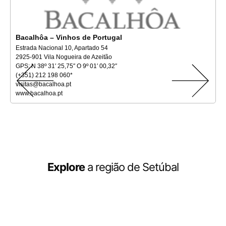
Bacalhôa – Vinhos de Portugal
Estrada Nacional 10, Apartado 54
2925-901 Vila Nogueira de Azeitão
GPS: N 38º 31′ 25,75″ O 9º 01′ 00,32″
(+351) 212 198 060*
visitas@bacalhoa.pt
www.bacalhoa.pt
Explore
a região de Setúbal