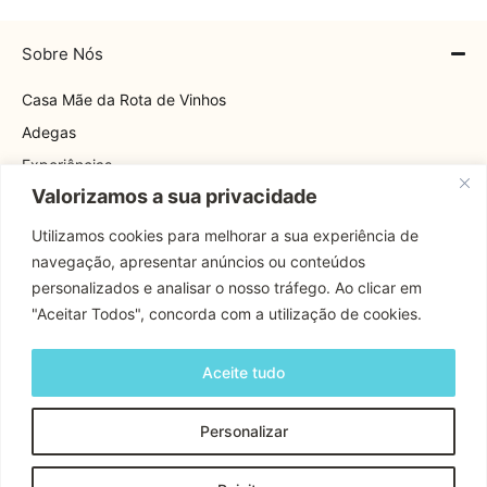
Sobre Nós
Casa Mãe da Rota de Vinhos
Adegas
Experiências
Valorizamos a sua privacidade
Explore
Rota
Utilizamos cookies para melhorar a sua experiência de
navegação, apresentar anúncios ou conteúdos
Contactos
personalizados e analisar o nosso tráfego. Ao clicar em
"Aceitar Todos", concorda com a utilização de cookies.
Apoio Cliente
Aceite tudo
Contactos
Personalizar
Copyright © 2024 Rota Dos Vinhos | Todos os Direitos