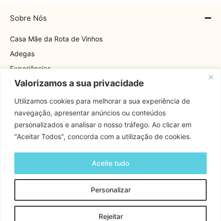
Sobre Nós
Casa Mãe da Rota de Vinhos
Adegas
Experiências
Valorizamos a sua privacidade
Explore
Rota
Utilizamos cookies para melhorar a sua experiência de
navegação, apresentar anúncios ou conteúdos
Contactos
personalizados e analisar o nosso tráfego. Ao clicar em
"Aceitar Todos", concorda com a utilização de cookies.
Apoio Cliente
Aceite tudo
Contactos
Personalizar
Copyright © 2024 Rota Dos Vinhos | Todos os Direitos
Rejeitar
Reservados.