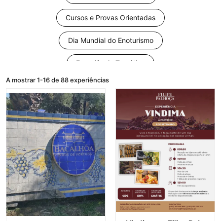
Cursos e Provas Orientadas
Dia Mundial do Enoturismo
Experiência Temática
A mostrar
1
-
16
de
88
experiências
Música e Espetáculos
Natal
Ocasiões Especiais
Percursos Pedestres
Piqueniques na Vinha
Provas de Vinho
Vindimas na Península de Setúbal